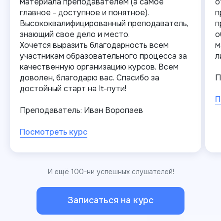
материала преподавателем (а самое
о
главное - доступное и понятное).
п
Высококвалифицированный преподаватель,
п
знающий свое дело и место.
о
Хочется выразить благодарность всем
м
участникам образовательного процесса за
л
качественную организацию курсов. Всем
доволен, благодарю вас. Спасибо за
П
достойный старт на It-пути!
П
Преподаватель: Иван Воропаев
Посмотреть курс
И ещё 100-ни успешных слушателей!
Записаться на курс