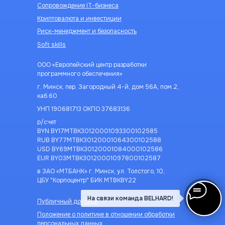
Сопровождение IT-бизнеса
Криптовалюта и инвестиции
Риск-менеджмент и безопасность
Soft skills
ООО «Европейский центр разработки
программного обеспечения»
г. Минск, пер. Загородный 4-й, дом 56А, пом.2,
каб.60
УНП 190681713 ОКПО 37683136
р/счет
BYN BY17MTBK30120001093300102585
RUB BY77MTBK30120001064300102588
USD BY69MTBK30120001084000102586
EUR BY03MTBK30120001097800102587
в ЗАО «МТБАНК» г. Минск, ул. Толстого, 10,
ЦБУ "Корпоцентр" БИК MTBKBY22
На связи команда BELHARD!
Публичный договор
Положение о политике в отношении обработки
персональных данных