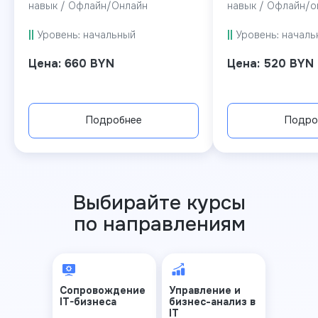
навык / Офлайн/Онлайн
навык / Офлайн/о
||
Уровень: начальный
||
Уровень: началь
Цена: 660 BYN
Цена: 520 BYN
Подробнее
Подро
Выбирайте курсы
по направлениям
Сопровождение
Управление и
IT-бизнеса
бизнеc-анализ в
IT