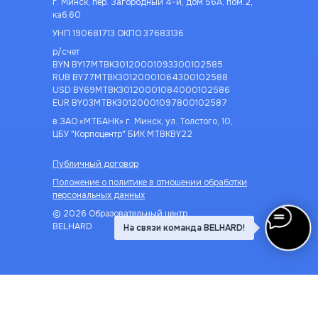
г. Минск, пер. Загородный 4-й, дом 56А, пом.2,
каб.60
УНП 190681713 ОКПО 37683136
р/счет
BYN BY17MTBK30120001093300102585
RUB BY77MTBK30120001064300102588
USD BY69MTBK30120001084000102586
EUR BY03MTBK30120001097800102587
в ЗАО «МТБАНК» г. Минск, ул. Толстого, 10,
ЦБУ "Корпоцентр" БИК MTBKBY22
Публичный договор
Положение о политике в отношении обработки
персональных данных
© 2026 Образовательный центр
BELHARD
На связи команда BELHARD!