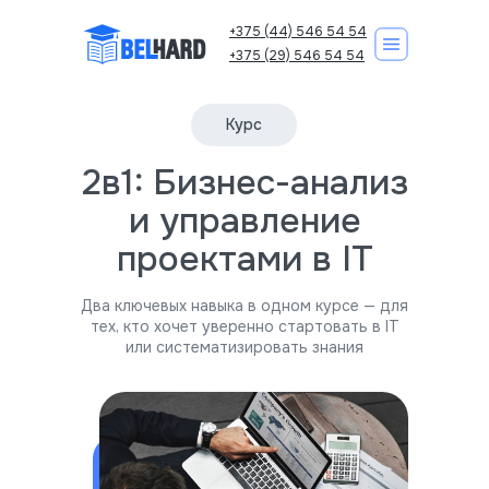
+375 (44) 546 54 54
+375 (29) 546 54 54
Курс
2в1: Бизнес-анализ
Корпоративно
Курсы IT
и управление
проектами в IT
Два ключевых навыка в одном курсе — для
тех, кто хочет уверенно стартовать в IT
или систематизировать знания
Записаться на курс