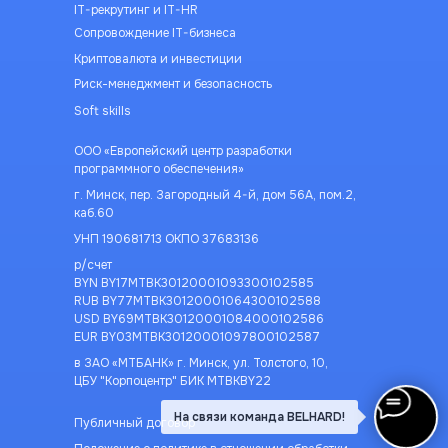
IT-рекрутинг и IT-HR
Сопровождение IT-бизнеса
Криптовалюта и инвестиции
Риск-менеджмент и безопасность
Soft skills
ООО «Европейский центр разработки
программного обеспечения»
г. Минск, пер. Загородный 4-й, дом 56А, пом.2,
каб.60
УНП 190681713 ОКПО 37683136
р/счет
BYN BY17MTBK30120001093300102585
RUB BY77MTBK30120001064300102588
USD BY69MTBK30120001084000102586
EUR BY03MTBK30120001097800102587
в ЗАО «МТБАНК» г. Минск, ул. Толстого, 10,
ЦБУ "Корпоцентр" БИК MTBKBY22
На связи команда BELHARD!
Публичный договор