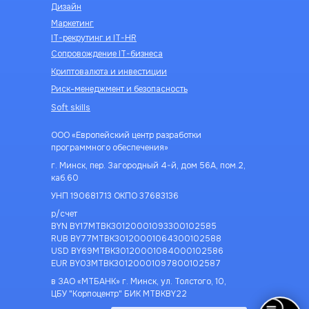
Дизайн
Маркетинг
IT-рекрутинг и IT-HR
Сопровождение IT-бизнеса
Криптовалюта и инвестиции
Риск-менеджмент и безопасность
Soft skills
ООО «Европейский центр разработки
программного обеспечения»
г. Минск, пер. Загородный 4-й, дом 56А, пом.2,
каб.60
УНП 190681713 ОКПО 37683136
р/счет
BYN BY17MTBK30120001093300102585
RUB BY77MTBK30120001064300102588
USD BY69MTBK30120001084000102586
EUR BY03MTBK30120001097800102587
в ЗАО «МТБАНК» г. Минск, ул. Толстого, 10,
ЦБУ "Корпоцентр" БИК MTBKBY22