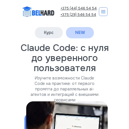
+375 (44) 546 54 54
+375 (29) 546 54 54
Курс
NEW
Claude Code: с нуля
Корпоративно
Курсы IT
до уверенного
пользователя
Изучите возможности Claude
Code на практике: от первого
промпта до параллельных ai-
агентов и интеграций с внешними
Записаться на курс
сервисами