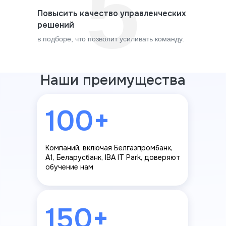
5
Повысить качество управленческих
решений
в подборе, что позволит усиливать команду.
Наши преимущества
100+
100+
Компаний, включая Белгазпромбанк,
Компаний, включая Белгазпромбанк,
A1, Беларусбанк, Atlant и IBA IT Park,
A1, Беларусбанк, IBA IT Park, доверяют
доверяют обучение нам
обучение нам
30+
150+