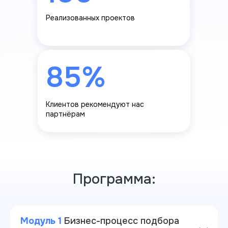
Уникальных образовательных
Реализованных проектов
программ для корпоративных
клиентов
85%
85%
Повторных обращений от
Клиентов рекомендуют нас
корпоративных клиентов
партнёрам
Программа:
Модуль 1
Бизнес-процесс подбора