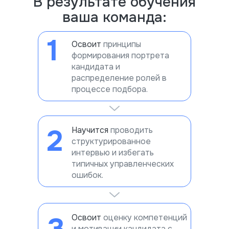
В результате
обучения
ваша команда
:
1
Освоит
принципы
формирования портрета
кандидата и
распределение ролей в
процессе подбора.
2
Научится
проводить
структурированное
интервью и избегать
типичных управленческих
ошибок.
Освоит
оценку компетенций
и мотивации кандидата с