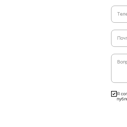
Я со
публ