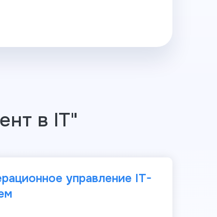
нт в IT"
перационное управление IT-
ем