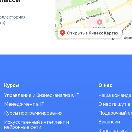
классы
 Коллекторная,
га)
Курсы
О нас
Управление и бизнес-анализ в IT
Наша команда
Менеджмент в IT
О нас пишут 
Курсы программирования
Подарочный с
Вакансии
Искусственный интеллект и
нейронные сети
Корпоративно