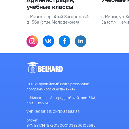
Администрация,
Учебные 
учебные классы
г. Минск, пер. 4-ый Загородный,
г. Минск, ул.
д. 56а (ст.м. Молодежная)
3а (ст.м. Неми
ООО «Европейский центр разработки
программного обеспечения»
г. Минск, пер. Загородный 4-й, дом 56А,
пом.2, каб.60
УНП 190681713 ОКПО 37683136
р/счет
BYN BY17MTBK30120001093300102585