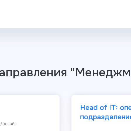
аправления "Менеджме
Head of IT: о
подразделени
н/онлайн