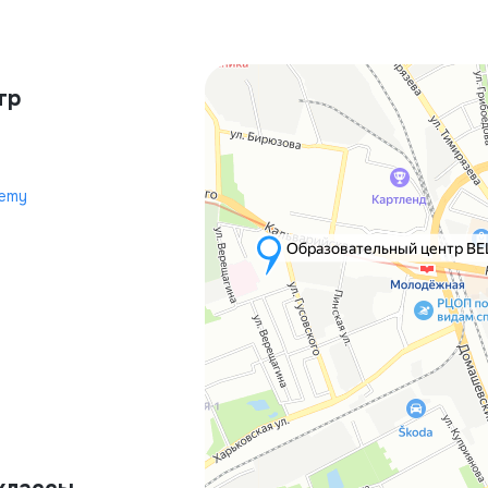
тр
demy