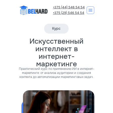
+375 (44) 546 54 54
+375 (29) 546 54 54
Курс
Искусственный
Корпоративно
Курсы IT
интеллект в
интернет-
маркетинге
Практический курс по применению ИИ в интернет-
маркетинге: от анализа аудитории и создания
контента до автоматизации маркетинговых задач.
Записаться на курс