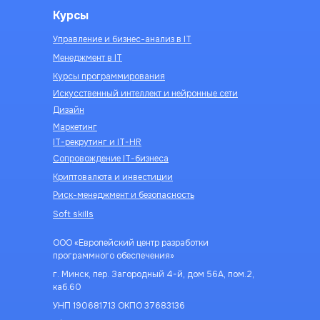
Курсы
Управление и бизнес-анализ в IT
Менеджмент в IT
Курсы программирования
Искусственный интеллект и нейронные сети
Дизайн
Маркетинг
IT-рекрутинг и IT-HR
Сопровождение IT-бизнеса
Криптовалюта и инвестиции
Риск-менеджмент и безопасность
Soft skills
ООО «Европейский центр разработки
программного обеспечения»
г. Минск, пер. Загородный 4-й, дом 56А, пом.2,
каб.60
УНП 190681713 ОКПО 37683136