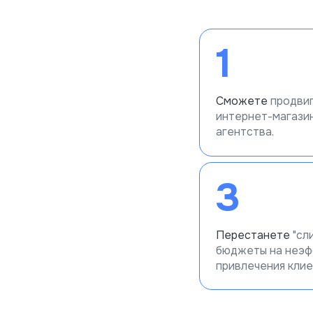
1
Cможете
продвиг
интернет-магазин
агентства.
3
Перестанете
"сл
бюджеты на неэф
привлечения клие