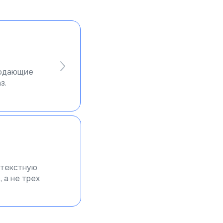
родающие
з.
нтекстную
 а не трех