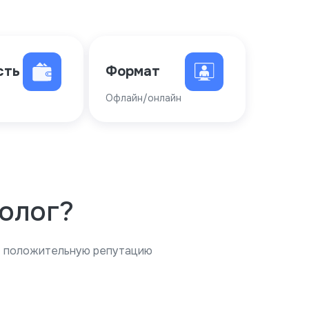
сть
Формат
Офлайн/онлайн
олог?
т положительную репутацию