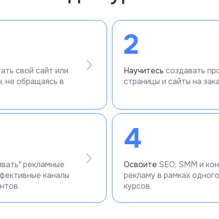
2
ать свой сайт или
Научитесь
создавать п
, не обращаясь в
страницы и сайты на зака
4
ивать" рекламные
Освоите
SEO, SMM и ко
фективные каналы
рекламу в рамках одного,
нтов.
курсов.