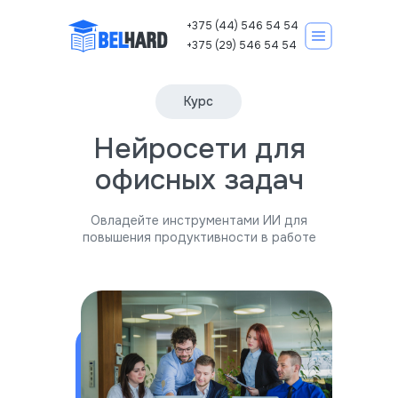
+375 (44) 546 54 54
+375 (29) 546 54 54
Курс
Нейросети для
Корпоративно
Курсы IT
офисных задач
Овладейте инструментами ИИ для
повышения продуктивности в работе
Записаться на курс