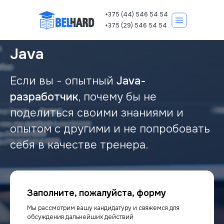
+375 (44) 546 54 54
+375 (29) 546 54 54
Java
Если вы - опытный
Java-
Корпоративно
Курсы IT
разработчик
, почему бы не
поделиться своими знаниями и
опытом с другими и не попробовать
себя в качестве тренера.
Записаться на курс
Заполните, пожалуйста, форму
Мы рассмотрим вашу кандидатуру и свяжемся для
обсуждения дальнейших действий.