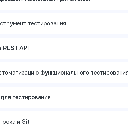
нструмент тестирования
 REST API
втоматизацию функционального тестировани
для тестирования
рока и Git