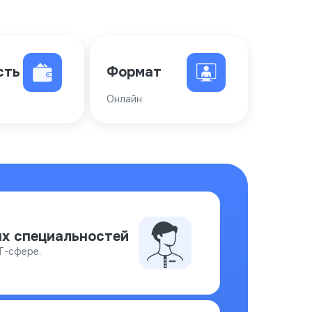
сть
Формат
Онлайн
х специальностей
T-сфере.