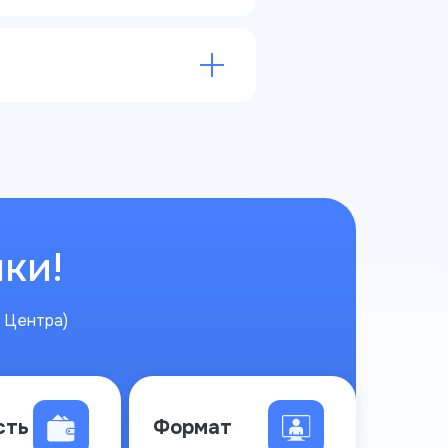
ки!
 Центра)
сть
Формат