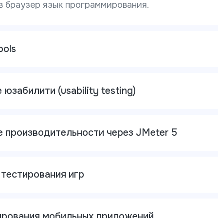
 в браузер язык программирования.
ols
юзабилити (usability testing)
 производительности через JMeter 5
тестирования игр
ирования мобильных приложений