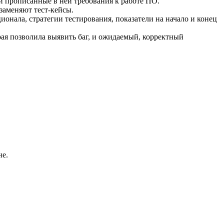
и прописанные в ней требования к работе ПО.
заменяют тест-кейсы.
нала, стратегии тестирования, показатели на начало и конец
ая позволила выявить баг, и ожидаемый, корректный
не.