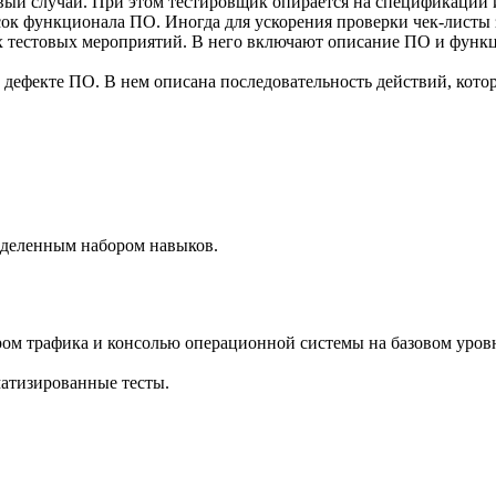
товый случай. При этом тестировщик опирается на спецификации 
ок функционала ПО. Иногда для ускорения проверки чек-листы 
 тестовых мероприятий. В него включают описание ПО и функцио
дефекте ПО. В нем описана последовательность действий, котор
еделенным набором навыков.
ором трафика и консолью операционной системы на базовом уров
матизированные тесты.