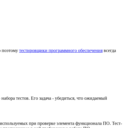
но поэтому
тестировщики программного обеспечения
всегда
абора тестов. Его задача - убедиться, что ожидаемый
 используемых при проверке элемента функционала ПО. Тест-