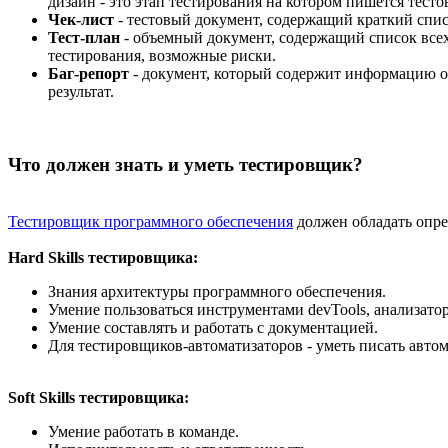
дизайн - это этап тестирования на котором пишется тес
Чек-лист
- тестовый документ, содержащий краткий спис
Тест-план
- объемный документ, содержащий список всех
тестирования, возможные риски.
Баг-репорт
- документ, который содержит информацию о 
результат.
Что должен знать и уметь тестировщик?
Тестировщик программного обеспечения
должен обладать опр
Hard Skills тестировщика:
Знания архитектуры программного обеспечения.
Умение пользоваться инструментами devTools, анализат
Умение составлять и работать с документацией.
Для тестировщиков-автоматизаторов - уметь писать авто
Soft Skills тестировщика:
Умение работать в команде.